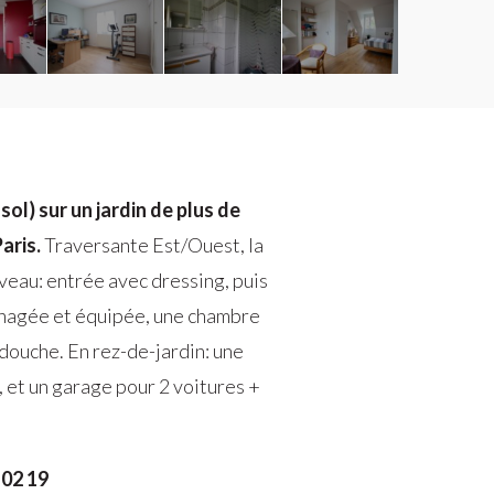
l) sur un jardin de plus de
aris.
Traversante Est/Ouest, la
iveau: entrée avec dressing, puis
aménagée et équipée, une chambre
 douche. En rez-de-jardin: une
, et un garage pour 2 voitures +
 02 19