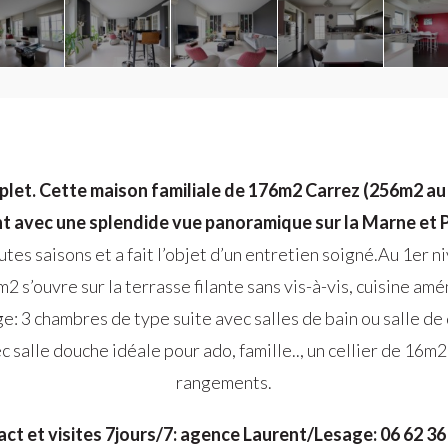
let. Cette maison familiale de 176m2 Carrez (256m2 au so
avec une splendide vue panoramique sur la Marne et P
tes saisons et a fait l’objet d’un entretien soigné.Au 1er n
m2 s’ouvre sur la terrasse filante sans vis-à-vis, cuisine 
ge: 3 chambres de type suite avec salles de bain ou salle de
alle douche idéale pour ado, famille.., un cellier de 16m2
rangements.
ct et visites 7jours/7: agence Laurent/Lesage: 06 62 36