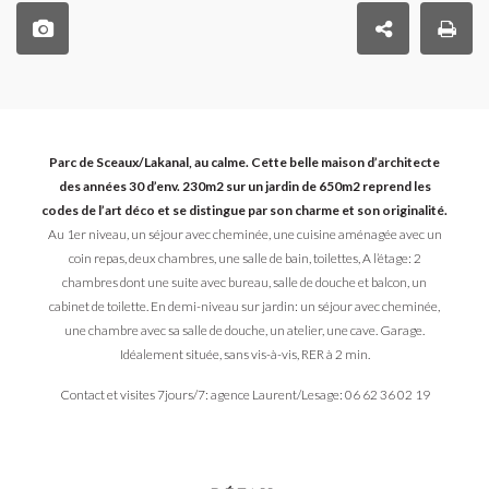
Parc de Sceaux/Lakanal, au calme. Cette belle maison d’architecte
des années 30 d’env. 230m2 sur un jardin de 650m2 reprend les
codes de l’art déco et se distingue par son charme et son originalité.
Au 1er niveau, un séjour avec cheminée, une cuisine aménagée avec un
coin repas, deux chambres, une salle de bain, toilettes, A l’étage: 2
chambres dont une suite avec bureau, salle de douche et balcon, un
cabinet de toilette. En demi-niveau sur jardin: un séjour avec cheminée,
une chambre avec sa salle de douche, un atelier, une cave. Garage.
Idéalement située, sans vis-à-vis, RER à 2 min.
Contact et visites 7jours/7: agence Laurent/Lesage: 06 62 36 02 19