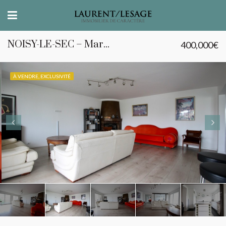
NOISY-LE-SEC – Marceau – Appartement 4 pièces rénové avec terrasses
400,000€
À VENDRE, EXCLUSIVITÉ