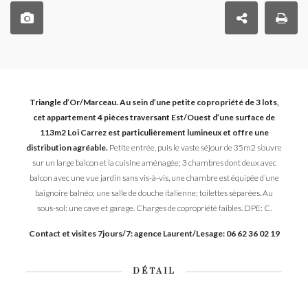
Triangle d’Or/Marceau. Au sein d’une petite copropriété de 3 lots,
cet appartement 4 pièces traversant Est/Ouest d’une surface de
113m2 Loi Carrez est particulièrement lumineux et offre une
distribution agréable.
Petite entrée, puis le vaste séjour de 35m2 s’ouvre
sur un large balcon et la cuisine aménagée; 3 chambres dont deux avec
balcon avec une vue jardin sans vis-à-vis, une chambre est équipée d’une
baignoire balnéo; une salle de douche italienne; toilettes séparées. Au
sous-sol: une cave et garage. Charges de copropriété faibles. DPE: C.
Contact et visites 7jours/7: agence Laurent/Lesage: 06 62 36 02 19
DÉTAIL