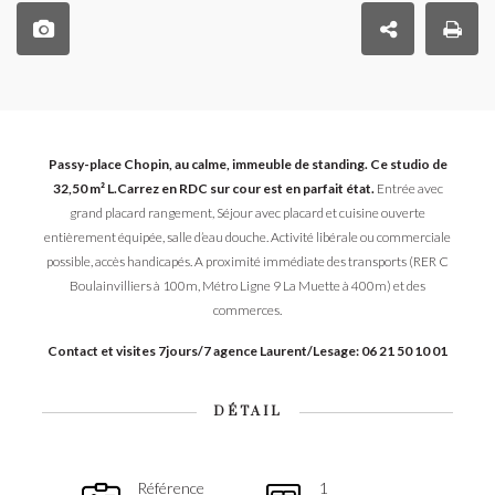
Passy-place Chopin, au calme, immeuble de standing. Ce studio de
32,50 m² L.Carrez en RDC sur cour est en parfait état.
Entrée avec
grand placard rangement, Séjour avec placard et cuisine ouverte
entièrement équipée, salle d’eau douche. Activité libérale ou commerciale
possible
, accès handicapés.
A proximité immédiate des transports (RER C
Boulainvilliers à 100m, Métro Ligne 9 La Muette à 400m) et des
commerces.
Contact et visites 7jours/7 agence Laurent/Lesage: 06 21 50 10 01
DÉTAIL
Référence
1